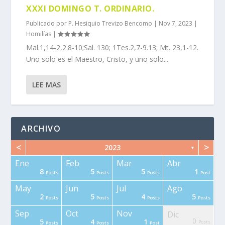
XXXI DOMINGO T. ORDINARIO.
Publicado por
P. Hesiquio Trevizo Bencomo
|
Nov 7, 2023
|
Homilías
|
Mal.1,14-2,2.8-10;Sal. 130; 1Tes.2,7-9.13; Mt. 23,1-12.
Uno solo es el Maestro, Cristo, y uno solo...
LEE MAS
ARCHIVO
<
>
2023
▼
Ene
Feb
Mar
Abr
8
5
5
1
osts
osts
osts
osts
osts
osts
osts
osts
osts
osts
osts
osts
Posts
Posts
Posts
Post
May
Jun
Jul
Ago
2
5
4
5
osts
osts
osts
osts
osts
osts
osts
osts
osts
osts
osts
osts
Posts
Posts
Posts
Posts
Sep
Oct
Nov
Dic
0
5
4
1
osts
osts
Posts
osts
osts
osts
osts
osts
osts
osts
osts
osts
osts
Posts
Posts
Post