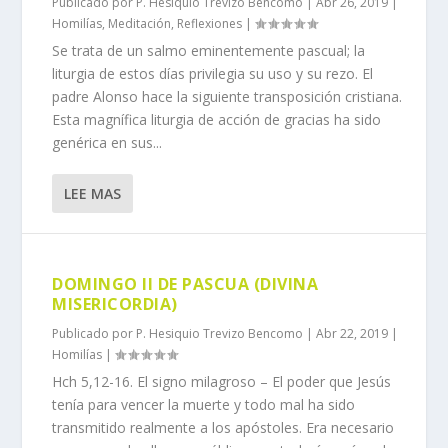
Publicado por
P. Hesiquio Trevizo Bencomo
|
Abr 26, 2019
|
Homilías
,
Meditación
,
Reflexiones
|
Se trata de un salmo eminentemente pascual; la
liturgia de estos días privilegia su uso y su rezo. El
padre Alonso hace la siguiente transposición cristiana.
Esta magnífica liturgia de acción de gracias ha sido
genérica en sus...
LEE MAS
DOMINGO II DE PASCUA (DIVINA
MISERICORDIA)
Publicado por
P. Hesiquio Trevizo Bencomo
|
Abr 22, 2019
|
Homilías
|
Hch 5,12-16. El signo milagroso – El poder que Jesús
tenía para vencer la muerte y todo mal ha sido
transmitido realmente a los apóstoles. Era necesario