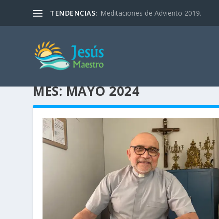
TENDENCIAS:
Meditaciones de Adviento 2019.
MES:
MAYO 2024