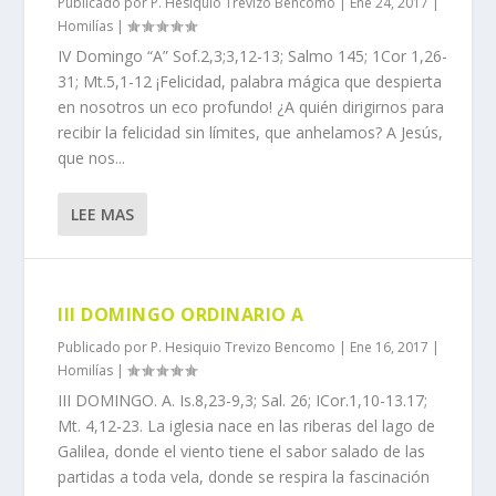
Publicado por
P. Hesiquio Trevizo Bencomo
|
Ene 24, 2017
|
Homilías
|
IV Domingo “A” Sof.2,3;3,12-13; Salmo 145; 1Cor 1,26-
31; Mt.5,1-12 ¡Felicidad, palabra mágica que despierta
en nosotros un eco profundo! ¿A quién dirigirnos para
recibir la felicidad sin límites, que anhelamos? A Jesús,
que nos...
LEE MAS
III DOMINGO ORDINARIO A
Publicado por
P. Hesiquio Trevizo Bencomo
|
Ene 16, 2017
|
Homilías
|
III DOMINGO. A. Is.8,23-9,3; Sal. 26; ICor.1,10-13.17;
Mt. 4,12-23. La iglesia nace en las riberas del lago de
Galilea, donde el viento tiene el sabor salado de las
partidas a toda vela, donde se respira la fascinación