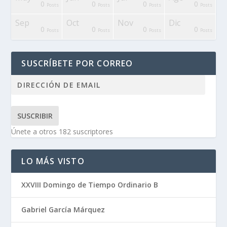
0
0
0
0
osts
Posts
Posts
Posts
Posts
osts
osts
osts
osts
osts
osts
osts
osts
osts
osts
osts
Sep
Oct
Nov
Dic
0
0
0
0
osts
osts
Posts
Posts
Posts
Posts
osts
osts
osts
osts
osts
osts
osts
osts
osts
osts
SUSCRÍBETE POR CORREO
SUSCRIBIR
Únete a otros 182 suscriptores
LO MÁS VISTO
XXVIII Domingo de Tiempo Ordinario B
Gabriel García Márquez