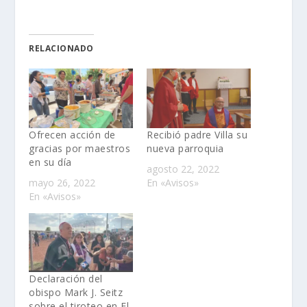
RELACIONADO
Ofrecen acción de
Recibió padre Villa su
gracias por maestros
nueva parroquia
en su día
agosto 22, 2022
mayo 26, 2022
En «Avisos»
En «Avisos»
Declaración del
obispo Mark J. Seitz
sobre el tiroteo en El