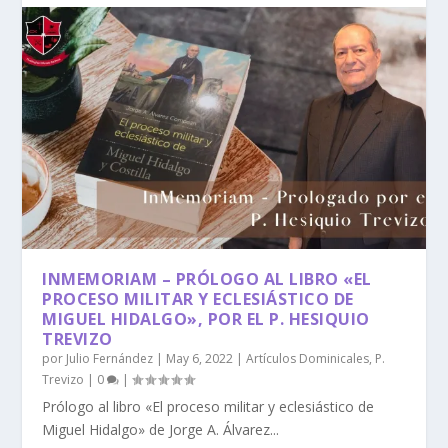
INMEMORIAM – PRÓLOGO AL LIBRO «EL
PROCESO MILITAR Y ECLESIÁSTICO DE
MIGUEL HIDALGO», POR EL P. HESIQUIO
TREVIZO
por
Julio Fernández
|
May 6, 2022
|
Artículos Dominicales
,
P.
Trevizo
|
0
|
Prólogo al libro «El proceso militar y eclesiástico de
Miguel Hidalgo» de Jorge A. Álvarez...