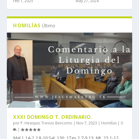
Feb 1, 2025
May 27, 2024
HOMILÍAS
Último
XXXI DOMINGO T. ORDINARIO.
por
P. Hesiquio Trevizo Bencomo
|
Nov 7, 2023
|
Homilías
|
0
|
Mal.1,14-2,2.8-10;Sal. 130; 1Tes.2,7-9.13; Mt. 23,1-12.