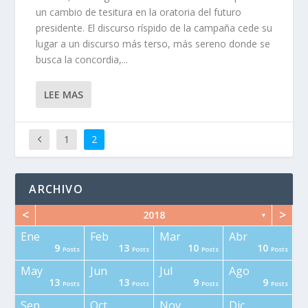
un cambio de tesitura en la oratoria del futuro
presidente. El discurso ríspido de la campaña cede su
lugar a un discurso más terso, más sereno donde se
busca la concordia,...
LEE MAS
1
2
ARCHIVO
<
>
2018
▼
Ene
Feb
Mar
Abr
9
13
10
10
osts
osts
osts
osts
osts
osts
osts
osts
osts
osts
osts
Post
Posts
Posts
Posts
Posts
May
Jun
Jul
Ago
13
13
9
9
osts
osts
osts
osts
osts
osts
osts
osts
osts
osts
osts
osts
Posts
Posts
Posts
Posts
Sep
Oct
Nov
Dic