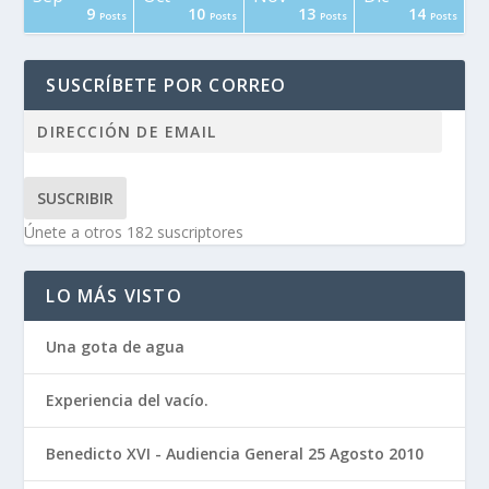
9
10
13
14
osts
osts
osts
osts
osts
osts
osts
osts
osts
osts
osts
osts
Posts
Posts
Posts
Posts
SUSCRÍBETE POR CORREO
SUSCRIBIR
Únete a otros 182 suscriptores
LO MÁS VISTO
Una gota de agua
Experiencia del vacío.
Benedicto XVI - Audiencia General 25 Agosto 2010