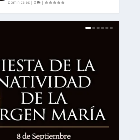
Dominicales
|
0
|