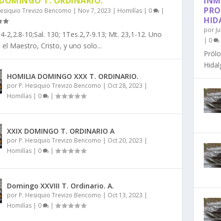
 DOMINGO T. ORDINARIO.
INM
PRO
Hesiquio Trevizo Bencomo
|
Nov 7, 2023
|
Homilías
|
0
|
HID
por
J
4-2,2.8-10;Sal. 130; 1Tes.2,7-9.13; Mt. 23,1-12. Uno
|
0
 el Maestro, Cristo, y uno solo...
Prólo
Hidal
HOMILIA DOMINGO XXX T. ORDINARIO.
por
P. Hesiquio Trevizo Bencomo
|
Oct 28, 2023
|
Homilías
|
0
|
XXIX DOMINGO T. ORDINARIO A
por
P. Hesiquio Trevizo Bencomo
|
Oct 20, 2023
|
Homilías
|
0
|
Domingo XXVIII T. Ordinario. A.
por
P. Hesiquio Trevizo Bencomo
|
Oct 13, 2023
|
Homilías
|
0
|